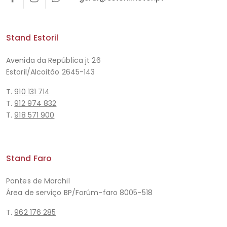
Stand Estoril
Avenida da República jt 26
Estoril/Alcoitão 2645-143
T.
910 131 714
T.
912 974 832
T.
918 571 900
Stand Faro
Pontes de Marchil
Área de serviço BP/Forúm-faro 8005-518
T.
962 176 285