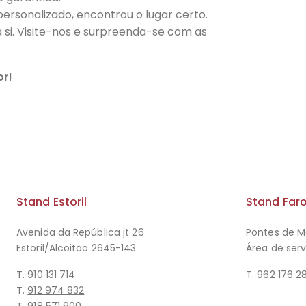
ersonalizado, encontrou o lugar certo.
 si. Visite-nos e surpreenda-se com as
or
!
Stand Estoril
Stand Far
Avenida da República jt 26
Pontes de M
Estoril/Alcoitão 2645-143
Área de ser
T.
910 131 714
T.
962 176 2
T.
912 974 832