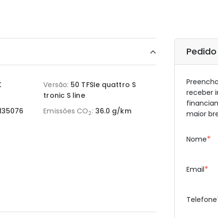
Pedido
Preencha 
K
Versão:
50 TFSIe quattro S
receber 
tronic S line
financia
135076
Emissões CO
:
36.0 g/km
maior br
2
*
Nome
*
Email
Telefone