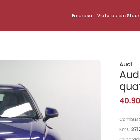
Empresa
Viaturas em Stoc
Audi
Aud
quat
40.9
Combustí
Kms:
371
Cilindrad