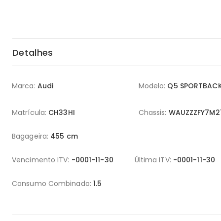
Detalhes
Marca:
Audi
Modelo:
Q5 SPORTBAC
Matrícula:
CH33HI
Chassis:
WAUZZZFY7M2
Bagageira:
455 cm
Vencimento ITV:
-0001-11-30
Última ITV:
-0001-11-30
Consumo Combinado:
1.5