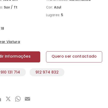
o:
Suv / Tt
Cor:
Azul
Lugares:
5
18
ar Viatura
dir Informações
Quero ser contactado
910 131 714
912 974 832
acebook
LinkedIn
X
WhatsApp
Email