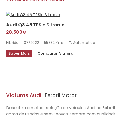
Audi Q3 45 TFSIe S tronic
28.500€
Hibrido
07/2022
55332 Kms
T. Automatica
Saber Mais
Comparar Viatura
Viaturas Audi
Estoril Motor
Descubra a melhor seleção de veículos Audi na
Estori
gama de usados e semi-novos, sempre com qualidade