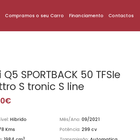
k
Compramos o seu Carro
Financiamento
Contactos
i Q5 SPORTBACK 50 TFSIe
tro S tronic S line
00€
vel:
Hibrido
Mês/Ano:
09/2021
78 Kms
Potência:
299 cv
3
a:
1984 cm
Transmissão:
Automatica