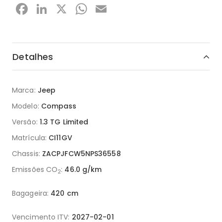
Facebook
LinkedIn
X
WhatsApp
Email
Detalhes
Marca:
Jeep
Modelo:
Compass
Versão:
1.3 TG Limited
Matrícula:
CI11GV
Chassis:
ZACPJFCW5NPS36558
Emissões CO
:
46.0 g/km
2
Bagageira:
420 cm
Vencimento ITV:
2027-02-01