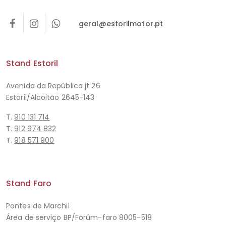
geral@estorilmotor.pt
Stand Estoril
Avenida da República jt 26
Estoril/Alcoitão 2645-143
T.
910 131 714
T.
912 974 832
T.
918 571 900
Stand Faro
Pontes de Marchil
Área de serviço BP/Forúm-faro 8005-518