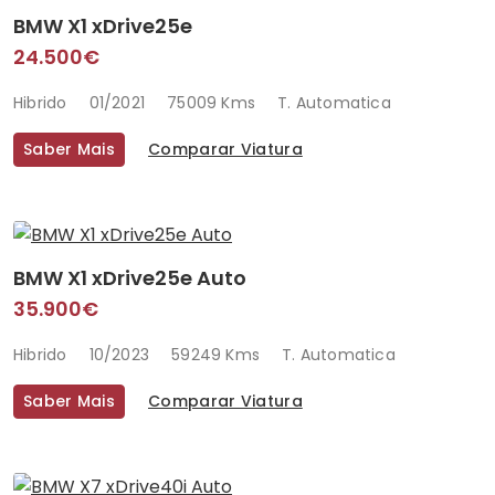
BMW X1 xDrive25e
24.500€
Hibrido
01/2021
75009 Kms
T. Automatica
Saber Mais
Comparar Viatura
BMW X1 xDrive25e Auto
35.900€
Hibrido
10/2023
59249 Kms
T. Automatica
Saber Mais
Comparar Viatura