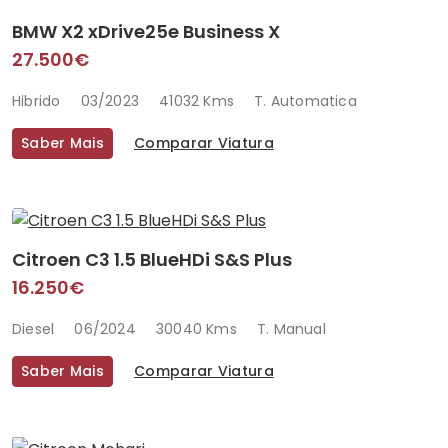
BMW X2 xDrive25e Business X
27.500€
Hibrido
03/2023
41032 Kms
T. Automatica
Saber Mais
Comparar Viatura
Citroen C3 1.5 BlueHDi S&S Plus
16.250€
Diesel
06/2024
30040 Kms
T. Manual
Saber Mais
Comparar Viatura