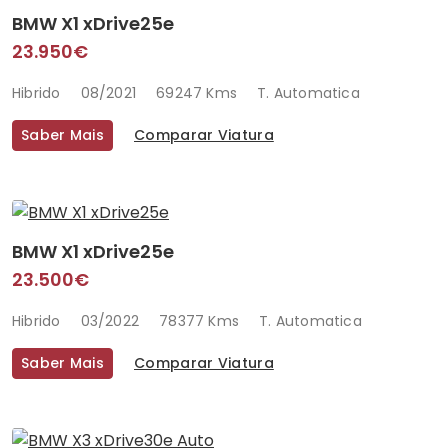
BMW X1 xDrive25e
23.950€
Hibrido
08/2021
69247 Kms
T. Automatica
Saber Mais
Comparar Viatura
BMW X1 xDrive25e
23.500€
Hibrido
03/2022
78377 Kms
T. Automatica
Saber Mais
Comparar Viatura