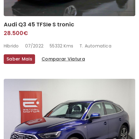
Audi Q3 45 TFSIe S tronic
28.500€
Hibrido
07/2022
55332 Kms
T. Automatica
Saber Mais
Comparar Viatura