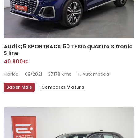
Audi Q5 SPORTBACK 50 TFSIe quattro S tronic
S line
40.900€
Hibrido
09/2021
37178 Kms
T. Automatica
Saber Mais
Comparar Viatura