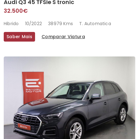
Audi Q3 45 TFSIe S tronic
32.500€
Hibrido
10/2022
38979 Kms
T. Automatica
Saber Mais
Comparar Viatura