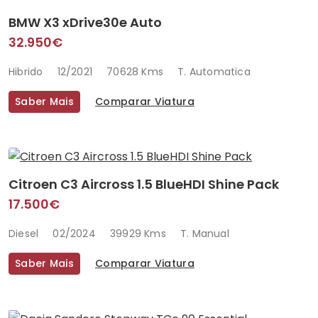
BMW X3 xDrive30e Auto
32.950€
Hibrido
12/2021
70628 Kms
T. Automatica
Saber Mais
Comparar Viatura
Citroen C3 Aircross 1.5 BlueHDI Shine Pack
17.500€
Diesel
02/2024
39929 Kms
T. Manual
Saber Mais
Comparar Viatura