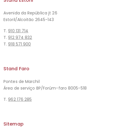
Stand Estoril
Avenida da República jt 26
Estoril/Alcoitão 2645-143
T.
910 131 714
T.
912 974 832
T.
918 571 900
Stand Faro
Pontes de Marchil
Área de serviço BP/Forúm-faro 8005-518
T.
962 176 285
Sitemap