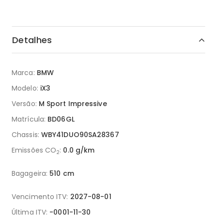
Detalhes
Marca:
BMW
Modelo:
iX3
Versão:
M Sport Impressive
Matrícula:
BD06GL
Chassis:
WBY41DUO90SA28367
Emissões CO
:
0.0 g/km
2
Bagageira:
510 cm
Vencimento ITV:
2027-08-01
Última ITV:
-0001-11-30