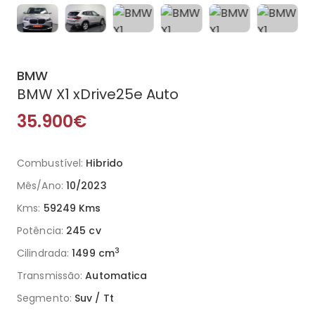
BMW
BMW X1 xDrive25e Auto
35.900€
Combustível:
Hibrido
Mês/Ano:
10/2023
Kms:
59249 Kms
Potência:
245 cv
3
Cilindrada:
1499 cm
Transmissão:
Automatica
Segmento:
Suv / Tt