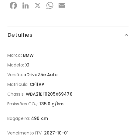
Facebook
LinkedIn
X
WhatsApp
Email
Detalhes
Marca:
BMW
Modelo:
X1
Versão:
xDrive25e Auto
Matrícula:
CF11AP
Chassis:
WBA21EF0205X69478
Emissões CO
:
135.0 g/km
2
Bagageira:
490 cm
Vencimento ITV:
2027-10-01