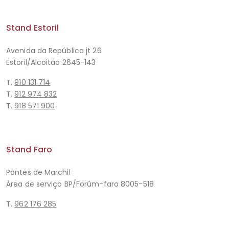
Stand Estoril
Avenida da República jt 26
Estoril/Alcoitão 2645-143
T.
910 131 714
T.
912 974 832
T.
918 571 900
Stand Faro
Pontes de Marchil
Área de serviço BP/Forúm-faro 8005-518
T.
962 176 285