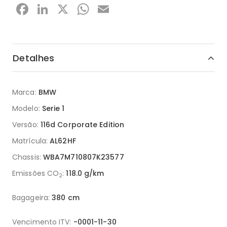
Facebook
LinkedIn
X
WhatsApp
Email
Detalhes
Marca:
BMW
Modelo:
Serie 1
Versão:
116d Corporate Edition
Matrícula:
AL62HF
Chassis:
WBA7M710807K23577
Emissões CO
:
118.0 g/km
2
Bagageira:
380 cm
Vencimento ITV:
-0001-11-30