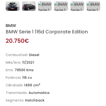
BMW
BMW Serie 1 116d Corporate Edition
20.750€
Combustível:
Diesel
Mês/Ano:
11/2021
Kms:
79500 Kms
Potência:
116 cv
3
Cilindrada:
1496 cm
Transmissão:
Automatica
Segmento:
Hatchback