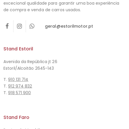
excecional qualidade para garantir uma boa experiência
de compra e venda de carros usados.
geral@estorilmotor.pt
Stand Estoril
Avenida da República jt 26
Estoril/Alcoitão 2645-143
T.
910 131 714
T.
912 974 832
T.
918 571 900
Stand Faro