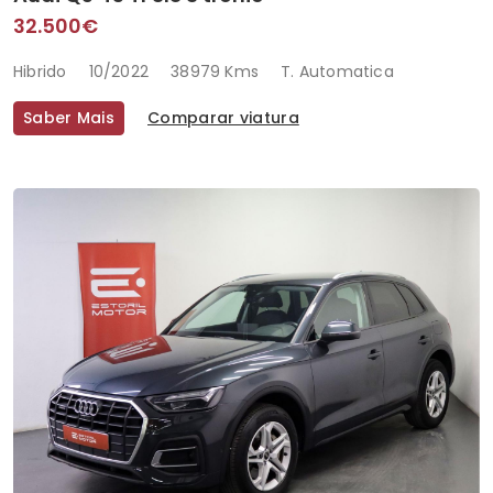
32.500€
Hibrido
10/2022
38979 Kms
T. Automatica
Saber Mais
Comparar viatura