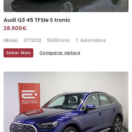
Audi Q3 45 TFSIe S tronic
28.500€
Hibrido
07/2022
55332 Kms
T. Automatica
Saber Mais
Comparar viatura