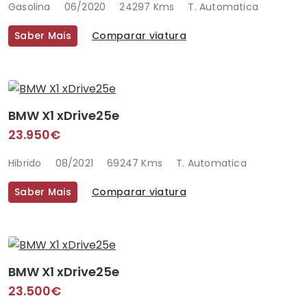
Gasolina
06/2020
24297 Kms
T. Automatica
Saber Mais
Comparar viatura
BMW X1 xDrive25e
23.950€
Hibrido
08/2021
69247 Kms
T. Automatica
Saber Mais
Comparar viatura
BMW X1 xDrive25e
23.500€