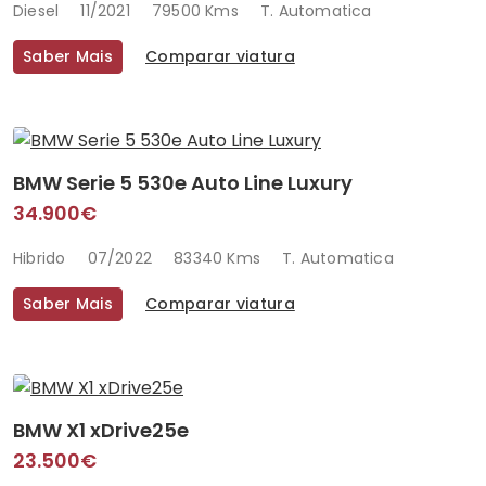
Diesel
11/2021
79500 Kms
T. Automatica
Saber Mais
Comparar viatura
BMW Serie 5 530e Auto Line Luxury
34.900€
Hibrido
07/2022
83340 Kms
T. Automatica
Saber Mais
Comparar viatura
BMW X1 xDrive25e
23.500€