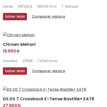
Diesel
06/2024
30040 Kms
T. Manual
Saber Mais
Comparar viatura
Citroen Mehari
19.950€
Gasolina
2/1981
74940 Kms
Saber Mais
Comparar viatura
DS DS 7 Crossback E-Tense Bastille+ EAT8
27.900€