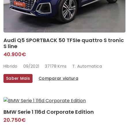
Audi Q5 SPORTBACK 50 TFSIe quattro S tronic
S line
40.900€
Hibrido
09/2021
37178 Kms
T. Automatica
Saber Mais
Comparar viatura
BMW Serie 1 116d Corporate Edition
20.750€