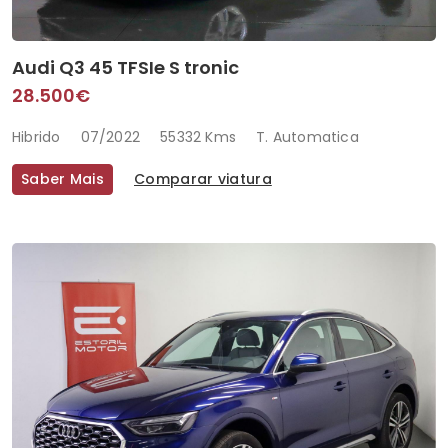
Audi Q3 45 TFSIe S tronic
28.500€
Hibrido
07/2022
55332 Kms
T. Automatica
Saber Mais
Comparar viatura