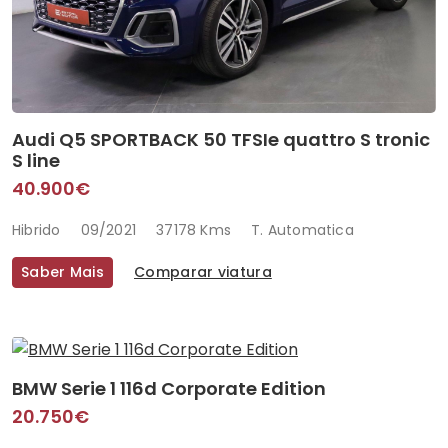
Audi Q5 SPORTBACK 50 TFSIe quattro S tronic
S line
40.900€
Hibrido
09/2021
37178 Kms
T. Automatica
Saber Mais
Comparar viatura
BMW Serie 1 116d Corporate Edition
20.750€