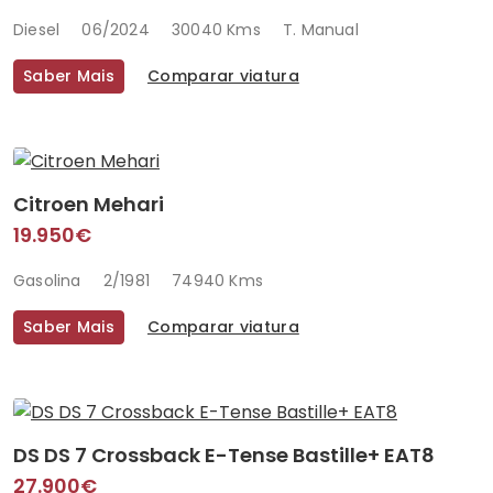
Diesel
06/2024
30040 Kms
T. Manual
Saber Mais
Comparar viatura
Citroen Mehari
19.950€
Gasolina
2/1981
74940 Kms
Saber Mais
Comparar viatura
DS DS 7 Crossback E-Tense Bastille+ EAT8
27.900€