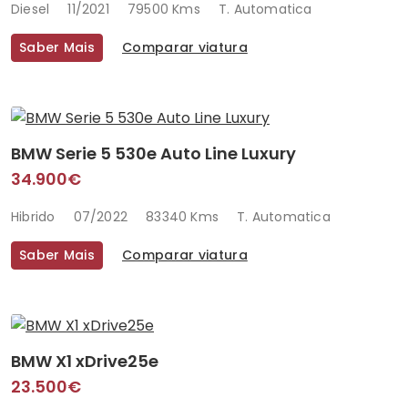
Diesel
11/2021
79500 Kms
T. Automatica
Saber Mais
Comparar viatura
BMW Serie 5 530e Auto Line Luxury
34.900€
Hibrido
07/2022
83340 Kms
T. Automatica
Saber Mais
Comparar viatura
BMW X1 xDrive25e
23.500€