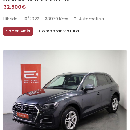
32.500€
Hibrido
10/2022
38979 Kms
T. Automatica
Saber Mais
Comparar viatura