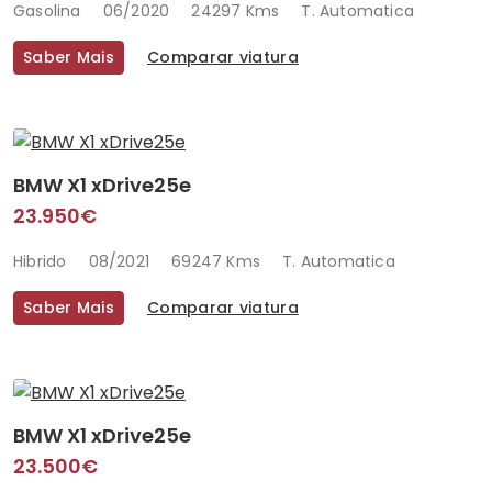
Gasolina
06/2020
24297 Kms
T. Automatica
Saber Mais
Comparar viatura
BMW X1 xDrive25e
23.950€
Hibrido
08/2021
69247 Kms
T. Automatica
Saber Mais
Comparar viatura
BMW X1 xDrive25e
23.500€