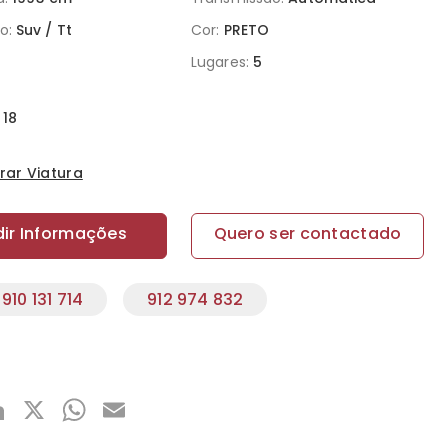
o:
Suv / Tt
Cor:
PRETO
Lugares:
5
18
ar Viatura
dir Informações
Quero ser contactado
910 131 714
912 974 832
acebook
LinkedIn
X
WhatsApp
Email