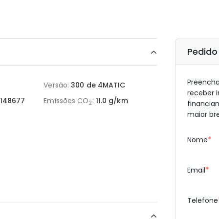
Pedido
Preencha 
Versão:
300 de 4MATIC
receber 
148677
Emissões CO
:
11.0 g/km
financia
2
maior br
*
Nome
*
Email
Telefone