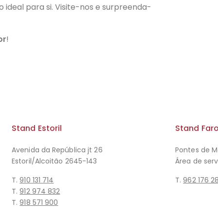
ideal para si. Visite-nos e surpreenda-
or
!
Stand Estoril
Stand Far
Avenida da República jt 26
Pontes de M
Estoril/Alcoitão 2645-143
Área de ser
T.
910 131 714
T.
962 176 2
T.
912 974 832
T.
918 571 900