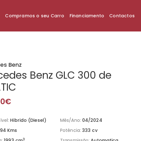
k
Compramos o seu Carro
Financiamento
Contactos
es Benz
cedes Benz GLC 300 de
TIC
00€
vel:
Hibrido (Diesel)
Mês/Ano:
04/2024
94 Kms
Potência:
333 cv
3
a:
1993 cm
Transmissão:
Automatica