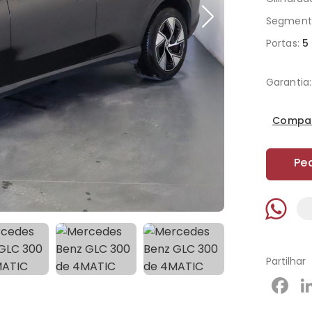
Segment
Portas:
5
Garantia:
Compar
Pe
Partilhar
F