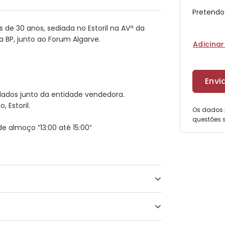
Pretendo
de 30 anos, sediada no Estoril na AVª da
 BP, junto ao Forum Algarve.
Adicina
 dados junto da entidade vendedora.
, Estoril.
Os dados 
questões s
e almoço “13:00 até 15:00”