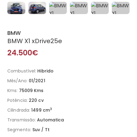
BMW
BMW X1 xDrive25e
24.500€
Combustível:
Hibrido
Mês/Ano:
01/2021
Kms:
75009 Kms
Potência:
220 cv
3
Cilindrada:
1499 cm
Transmissão:
Automatica
Segmento:
Suv / Tt