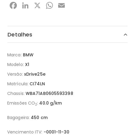
Facebook
LinkedIn
X
WhatsApp
Email
Detalhes
Marca:
BMW
Modelo:
X1
Versão:
xDrive25e
Matrícula:
CI74LN
Chassis:
WBA71AB0605593398
Emissões CO
:
40.0 g/km
2
Bagageira:
450 cm
Vencimento ITV:
-0001-11-30