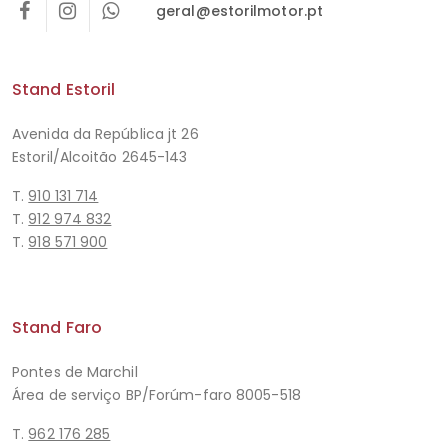
geral@estorilmotor.pt
Stand Estoril
Avenida da República jt 26
Estoril/Alcoitão 2645-143
T.
910 131 714
T.
912 974 832
T.
918 571 900
Stand Faro
Pontes de Marchil
Área de serviço BP/Forúm-faro 8005-518
T.
962 176 285