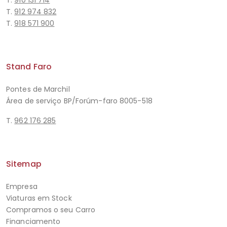
T.
910 131 714
T.
912 974 832
T.
918 571 900
Stand Faro
Pontes de Marchil
Área de serviço BP/Forúm-faro 8005-518
T.
962 176 285
Sitemap
Empresa
Viaturas em Stock
Compramos o seu Carro
Financiamento