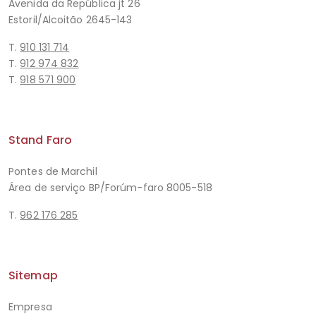
Avenida da República jt 26
Estoril/Alcoitão 2645-143
T.
910 131 714
T.
912 974 832
T.
918 571 900
Stand Faro
Pontes de Marchil
Área de serviço BP/Forúm-faro 8005-518
T.
962 176 285
Sitemap
Empresa