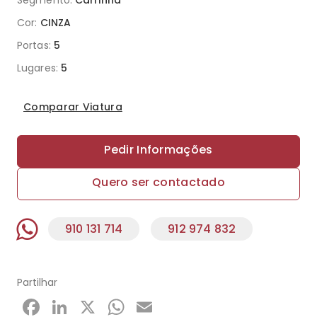
Segmento:
Carrinha
Cor:
CINZA
Portas:
5
Lugares:
5
Comparar Viatura
Pedir Informações
Quero ser contactado
910 131 714
912 974 832
Partilhar
Facebook
LinkedIn
X
WhatsApp
Email