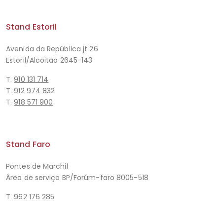
Stand Estoril
Avenida da República jt 26
Estoril/Alcoitão 2645-143
T.
910 131 714
T.
912 974 832
T.
918 571 900
Stand Faro
Pontes de Marchil
Área de serviço BP/Forúm-faro 8005-518
T.
962 176 285