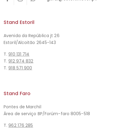
Stand Estoril
Avenida da República jt 26
Estoril/Alcoitão 2645-143
T.
910 131 714
T.
912 974 832
T.
918 571 900
Stand Faro
Pontes de Marchil
Área de serviço BP/Forúm-faro 8005-518
T.
962 176 285